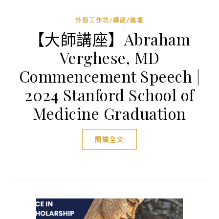
外部工作坊/講座/論壇
【大師講座】Abraham
Verghese, MD
Commencement Speech |
2024 Stanford School of
Medicine Graduation
閱讀全文