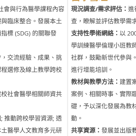
社會與行為醫學課程內容
現況調查/需求評估：
進
礎與臨床整合。發展本土
查，瞭解並評估教學需
 (SDG) 的關聯發
支持性學術網絡：
以 2
學訓練醫學倫理小班教
會，交流經驗、成果、挑
社群，鼓勵新世代參與
課程選修及線上教學跨校
進行增能培訓。
教材與教學方法：
建置
院校社會醫學相關師資共
案例、相關時事、實際
礎，予以深化發展為教
 推動跨校學習資源; 透
動。
本土醫學人文教育多元研
共享資源：
發展並出版