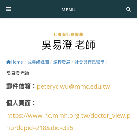
MENU
社會與行爲醫學
吳易澄 老師
Home
/
成員組織圖
/
課程發展
/
社會與行爲醫學
/
吳易澄 老師
郵件信箱：
peteryc.wu@mmc.edu.tw
個人頁面：
https://www.hc.mmh.org.tw/doctor_view.p
hp?depid=218&did=325