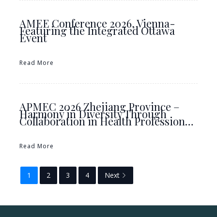
AMEE Conference 2026, Vienna-
Featuring the Integrated Ottawa
Event
Read More
APMEC 2026 Zhejiang Province –
Harmony in Diversity Through
Collaboration in Health Profession…
Read More
1
2
3
4
Next