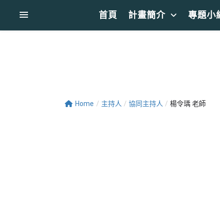
首頁
計畫簡介
專題小
Home
/
主持人
/
協同主持人
/
楊令瑀 老師