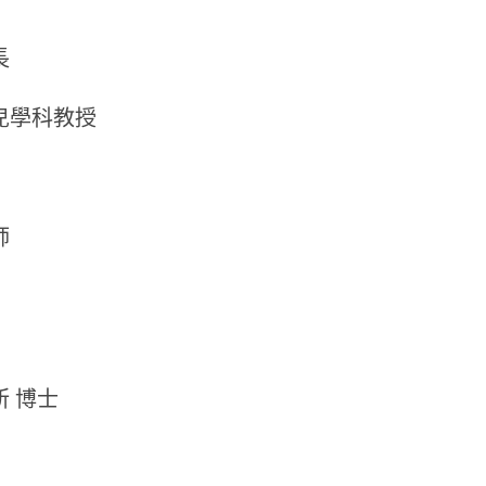
長
兒學科教授
師
 博士