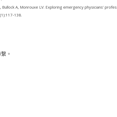
 Bullock A, Monrouxe LV. Exploring emergency physicians’ profess
6(1):117-138.
聯繫。