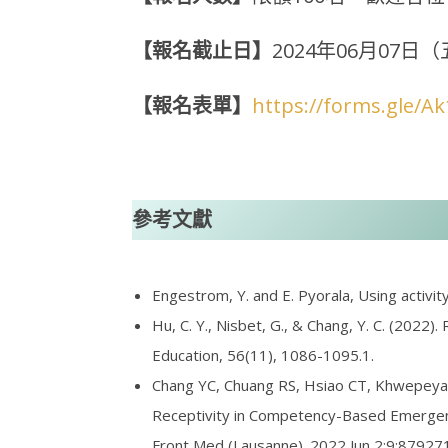
【報名截止日】
2024年06月07
【報名表單】
https://forms.gle/
參考文獻
Engestrom, Y. and E. Pyorala, Using activi
Hu, C. Y., Nisbet, G., & Chang, Y. C. (2022)
Education, 56(11), 1086-1095.1.
Chang YC, Chuang RS, Hsiao CT, Khwepeya 
Receptivity in Competency-Based Emergenc
Front Med (Lausanne). 2022 Jun 2;9:879271