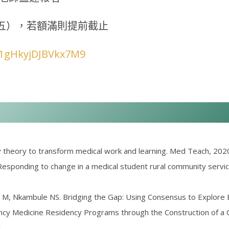
日（五），若額滿則提前截止
Ak1gHkyjDJBVkx7M
9
ty theory to transform medical work and learning. Med Teach, 2020:
. Responding to change in a medical student rural community service
M, Nkambule NS. Bridging the Gap: Using Consensus to Explore
y Medicine Residency Programs through the Construction of a Q
.