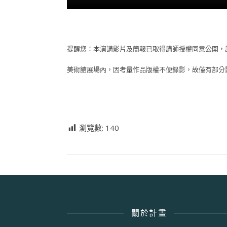
提醒您：本演講影片及簡報已取得講師授權同意公開，
美術館展場內，因考量作品版權不便錄影，故僅有部分
瀏覽數:
140
關於計畫