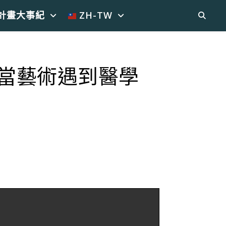
計畫大事紀
ZH-TW
) 當藝術遇到醫學